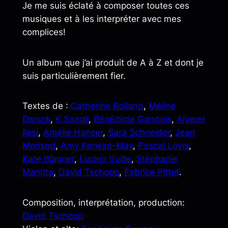
Je me suis éclaté à composer toutes ces
musiques et à les interpréter avec mes
complices!
Un album que j’ai produit de A à Z et dont je
suis particulièrement fier.
Textes de :
Catherine Rolland
,
Méline
Darsck
,
K.Sangil
,
Bénédicte Gandois
,
Alyerel
Ilesi
,
Amélie Hanser
,
Sara Schneider
,
Jean
Morisod
,
Amy Kerwan-May
,
Pascal Lovis
,
Kate Wagner
,
Lucien Vuille
,
Stéphanie
Manitta
,
David Tschopp
,
Fabrice Pittet
.
Composition, interprétation, production:
David Tschopp